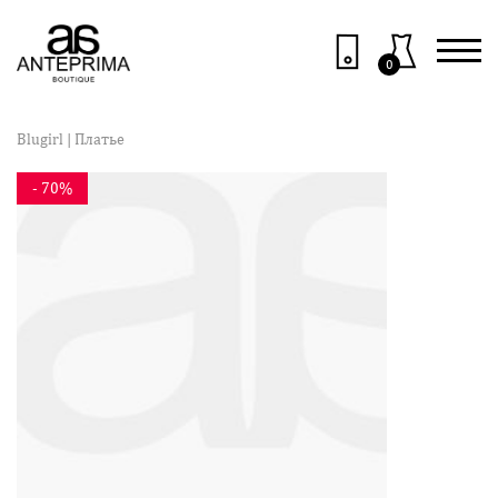
0
Blugirl
| Платье
- 70%