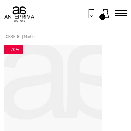
0
ICEBERG
| Майка
- 70%