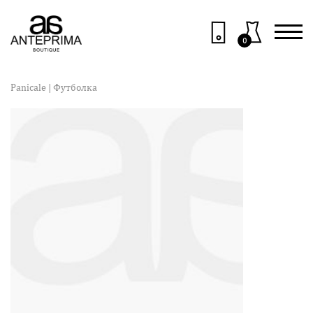
0
Panicale
| Футболка