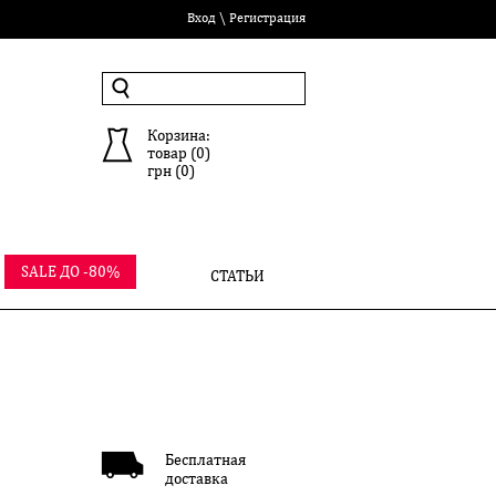
Вход
\
Регистрация
Корзина:
товар (
0
)
грн (
0
)
SALE ДО -80%
СТАТЬИ
Бесплатная
доставка