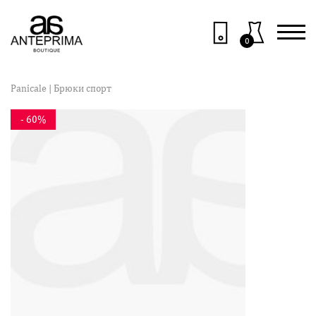
0
Panicale
| Брюки спорт
- 60%